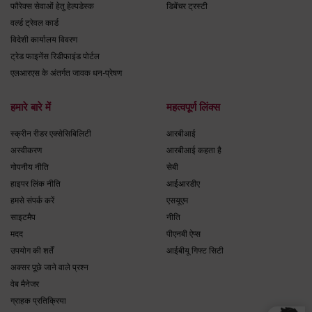
फौरेक्स सेवाओं हेतु हेल्पडेस्क
डिबेंचर ट्रस्टी
वर्ल्ड ट्रेवल कार्ड
विदेशी कार्यालय विवरण
ट्रेड फाइनेंस रिडीफाइंड पोर्टल
एलआरएस के अंतर्गत जावक धन-प्रेषण
हमारे बारे में
महत्वपूर्ण लिंक्स
स्क्रीन रीडर एक्सेसिबिलिटी
आरबीआई
अस्वीकरण
आरबीआई कहता है
गोपनीय नीति
सेबी
हाइपर लिंक नीति
आईआरडीए
हमसे संपर्क करें
एसयूएम
साइटमैप
नीति
मदद
पीएनबी ऐप्स
उपयोग की शर्तें
आईबीयू गिफ्ट सिटी
अक्सर पूछे जाने वाले प्रश्न
वेब मैनेजर
ग्राहक प्रतिक्रिया