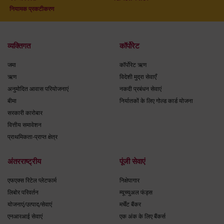
नियामक प्रकटीकरण
व्यक्तिगत
कॉर्पोरेट
जमा
कॉर्पोरेट ऋण
ऋण
विदेशी मुद्रा सेवाएँ
अनुमोदित आवास परियोजनाएं
नकदी प्रबंधन सेवाएं
बीमा
निर्यातकों के लिए गोल्ड कार्ड योजना
सरकारी कारोबार
वित्तीय समावेशन
प्राथमिकता-प्राप्त क्षेत्र
अंतरराष्ट्रीय
पूंजी सेवाएं
एफएक्स रिटेल प्लेटफार्म
निक्षेपागार
लिबोर परिवर्तन
म्यूच्युअल फंड्स
योजनाएं/उत्पाद/सेवाएं
मर्चेंट बैंकर
एनआरआई सेवाएं
एक अंक के लिए बैंकर्स