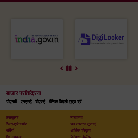
बाजार प्रतिक्रिया
पीएनबी
एनएसई
बीएसई
दैनिक विदेशी मुद्रा दरें
कैलकुलेट
नीलामियां
टेंडर्स/एम्पेनलमेंट
जन साधारण सूचनाएं
भर्तियाँ
आर्थिक परिदृश्य
बैंक अवकाश
डिजिटल कैलेंडर